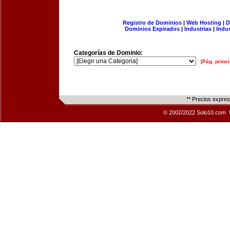
Registro de Dominios
|
Web Hosting
|
D
Dominios Expirados
|
Industrias
|
Indu
Categorías de Dominio:
[Pág. princi
** Precios expre
© 2002/2022 Solo10.com