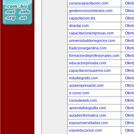
cursoscapacitacion.com
Ofert
gestionconocimientos.com
Ofert
capacitacion.biz
Ofert
disertar.com
Ofert
capacitacionempresas.com
Ofert
universidaddenegocios.com
Ofert
tradicionargentina.com
Ofert
formaciondeprofesionales.com
Ofert
educacionprivada.com
Ofert
capacitacionsuperior.com
Ofert
estudiegratis.com
Ofert
aulaempresarial.com
Ofert
e-curso.com
Ofert
cursodeweb.com
Ofert
aprendafotografia.com
Ofert
auladeinformatica.com
Ofert
expouniversidades.com
Ofert
expoeducacion.com
Ofert