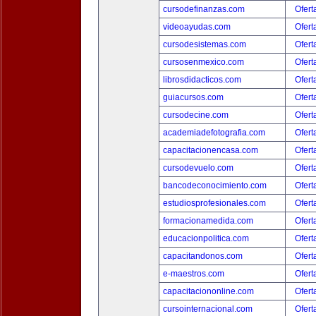
cursodefinanzas.com
Ofert
videoayudas.com
Ofert
cursodesistemas.com
Ofert
cursosenmexico.com
Ofert
librosdidacticos.com
Ofert
guiacursos.com
Ofert
cursodecine.com
Ofert
academiadefotografia.com
Ofert
capacitacionencasa.com
Ofert
cursodevuelo.com
Ofert
bancodeconocimiento.com
Ofert
estudiosprofesionales.com
Ofert
formacionamedida.com
Ofert
educacionpolitica.com
Ofert
capacitandonos.com
Ofert
e-maestros.com
Ofert
capacitaciononline.com
Ofert
cursointernacional.com
Ofert