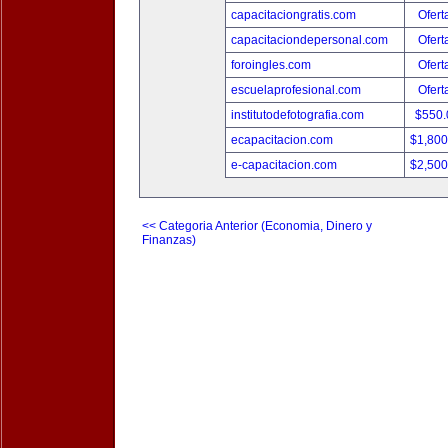
capacitaciongratis.com
Ofert
capacitaciondepersonal.com
Ofert
foroingles.com
Ofert
escuelaprofesional.com
Ofert
institutodefotografia.com
$550
ecapacitacion.com
$1,80
e-capacitacion.com
$2,50
<< Categoria Anterior (Economia, Dinero y
Finanzas)