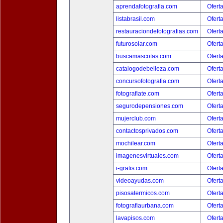
aprendafotografia.com
Ofert
listabrasil.com
Ofert
restauraciondefotografias.com
Ofert
futurosolar.com
Ofert
buscamascotas.com
Ofert
catalogodebelleza.com
Ofert
concursofotografia.com
Ofert
fotografiate.com
Ofert
segurodepensiones.com
Ofert
mujerclub.com
Ofert
contactosprivados.com
Ofert
mochilear.com
Ofert
imagenesvirtuales.com
Ofert
i-gratis.com
Ofert
videoayudas.com
Ofert
pisosatermicos.com
Ofert
fotografiaurbana.com
Ofert
lavapisos.com
Ofert