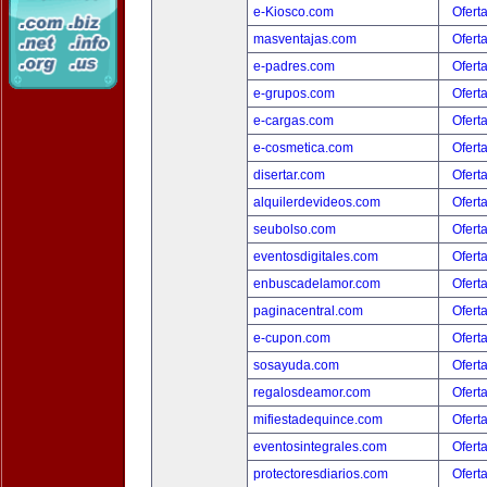
e-Kiosco.com
Ofert
masventajas.com
Ofert
e-padres.com
Ofert
e-grupos.com
Ofert
e-cargas.com
Ofert
e-cosmetica.com
Ofert
disertar.com
Ofert
alquilerdevideos.com
Ofert
seubolso.com
Ofert
eventosdigitales.com
Ofert
enbuscadelamor.com
Ofert
paginacentral.com
Ofert
e-cupon.com
Ofert
sosayuda.com
Ofert
regalosdeamor.com
Ofert
mifiestadequince.com
Ofert
eventosintegrales.com
Ofert
protectoresdiarios.com
Ofert