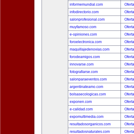
informemundial.com
Ofert
infodirectorio.com
Ofert
salonprofesional.com
Ofert
muyfamoso.com
Ofert
e-opiniones.com
Ofert
foroelectronica.com
Ofert
maquillajedenovias.com
Ofert
forodeamigos.com
Ofert
innovarse.com
Ofert
fotografiarse.com
Ofert
salonparaeventos.com
Ofert
argentinateamo.com
Ofert
bolsasecologicas.com
Ofert
exponen.com
Ofert
e-calidad.com
Ofert
expomultimedia.com
Ofert
resultadosorganicos.com
Ofert
resultadosnaturales.com
Ofert