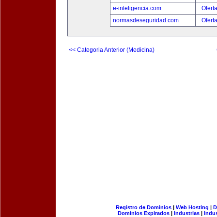
e-inteligencia.com
Ofert
normasdeseguridad.com
Ofert
<< Categoria Anterior (Medicina)
Registro de Dominios
|
Web Hosting
|
D
Dominios Expirados
|
Industrias
|
Indu