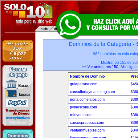
Dominios de la Categoría -
982 dominios en esta categ
Mostrando 151 de 30
<< Ver anteriores 150
Ver sigui
Nombre de Dominio
Pre
guiaparana.com
$45
consultoriaymarketing.com
$38
portalcomercios.com
$38
pymeschile.com
$38
reinvertir.com
$38
cursospracticos.com
$36
ventainmuebles.com
$34