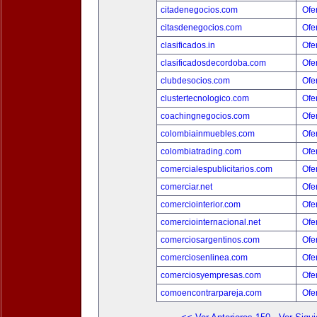
citadenegocios.com
Ofer
citasdenegocios.com
Ofer
clasificados.in
Ofer
clasificadosdecordoba.com
Ofer
clubdesocios.com
Ofer
clustertecnologico.com
Ofer
coachingnegocios.com
Ofer
colombiainmuebles.com
Ofer
colombiatrading.com
Ofer
comercialespublicitarios.com
Ofer
comerciar.net
Ofer
comerciointerior.com
Ofer
comerciointernacional.net
Ofer
comerciosargentinos.com
Ofer
comerciosenlinea.com
Ofer
comerciosyempresas.com
Ofer
comoencontrarpareja.com
Ofer