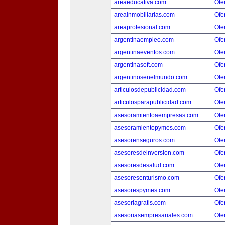
areaeducativa.com
Ofer
areainmobiliarias.com
Ofer
areaprofesional.com
Ofer
argentinaempleo.com
Ofer
argentinaeventos.com
Ofer
argentinasoft.com
Ofer
argentinosenelmundo.com
Ofer
articulosdepublicidad.com
Ofer
articulosparapublicidad.com
Ofer
asesoramientoaempresas.com
Ofer
asesoramientopymes.com
Ofer
asesorenseguros.com
Ofer
asesoresdeinversion.com
Ofer
asesoresdesalud.com
Ofer
asesoresenturismo.com
Ofer
asesorespymes.com
Ofer
asesoriagratis.com
Ofer
asesoriasempresariales.com
Ofer