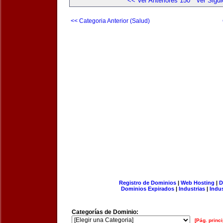
<< Ver Anteriores 150
Ver Sigu
<< Categoria Anterior (Salud)
Registro de Dominios
|
Web Hosting
|
D
Dominios Expirados
|
Industrias
|
Indu
Categorías de Dominio:
[Pág. princi