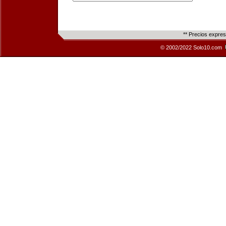
** Precios expre
© 2002/2022 Solo10.com