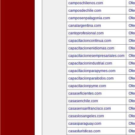
camposchilenos.com
Ofer
camposdechile.com
Ofer
camposenpatagonia.com
Ofer
canalargentina.com
Ofer
cantoprofesional.com
Ofer
capacitacioncontinua.com
Ofer
capacitacionenidiomas.com
Ofer
capacitacionesempresariales.com
Ofer
capacitacionindustrial.com
Ofer
capacitacionparapymes.com
Ofer
capacitacionparatodos.com
Ofer
capacitacionpyme.com
Ofer
casaseficientes.com
Ofer
casasenchile.com
Ofer
casasensanfrancisco.com
Ofer
casaslosangeles.com
Ofer
casasparaguay.com
Ofer
casasturisticas.com
Ofer