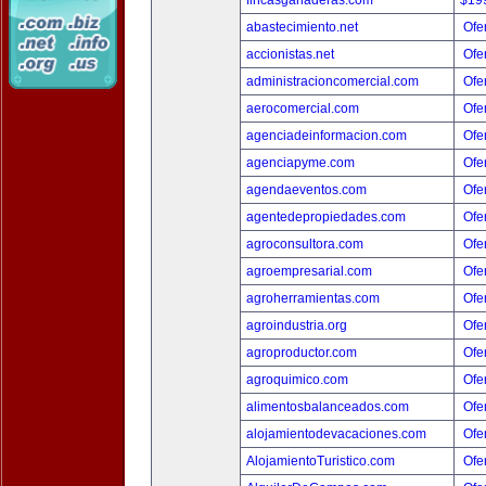
fincasganaderas.com
$19
abastecimiento.net
Ofer
accionistas.net
Ofer
administracioncomercial.com
Ofer
aerocomercial.com
Ofer
agenciadeinformacion.com
Ofer
agenciapyme.com
Ofer
agendaeventos.com
Ofer
agentedepropiedades.com
Ofer
agroconsultora.com
Ofer
agroempresarial.com
Ofer
agroherramientas.com
Ofer
agroindustria.org
Ofer
agroproductor.com
Ofer
agroquimico.com
Ofer
alimentosbalanceados.com
Ofer
alojamientodevacaciones.com
Ofer
AlojamientoTuristico.com
Ofer